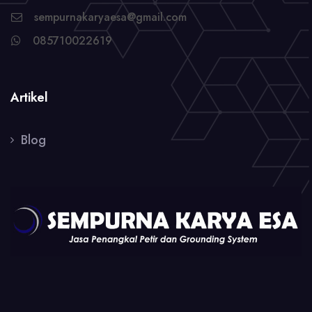
sempurnakaryaesa@gmail.com
085710022619
Artikel
Blog